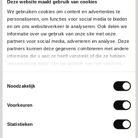
Deze website maakt gebruik van cookies
wenselijk, want er wordt steeds vaker
We gebruiken cookies om content en advertenties te
gevraagd wanneer een order wordt geleverd.
personaliseren, om functies voor social media te bieden
In het digitale vrachtdossier staat ook precies
en om ons websiteverkeer te analyseren. Ook delen we
wat per auto is geladen. En de lay-out van de
informatie over uw gebruik van onze site met onze
partners voor social media, adverteren en analyse. Deze
eCMR ziet er altijd hetzelfde uit. Als één
partners kunnen deze gegevens combineren met andere
geheel, lekker professioneel.” Aldus Toine Slob,
informatie die u aan ze heeft verstrekt of die ze hebben
Meever & Meever
verzameld op basis van uw gebruik van hun services.
Toestemmingsselectie
Zet vandaag de eerste stap
Noodzakelijk
Filogic OpenTMS is de nieuwe generatie
Transport Management Systemen. Profiteer
Voorkeuren
van slimme features, talloze integraties én de
mogelijkheid om je proces helemaal naar wens
Statistieken
in te richten. Download het gratis e-book of