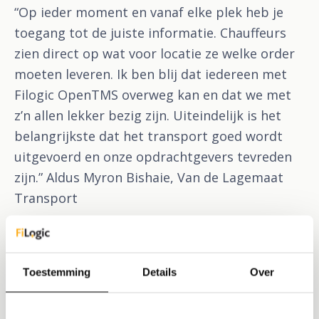
“Op ieder moment en vanaf elke plek heb je
toegang tot de juiste informatie. Chauffeurs
zien direct op wat voor locatie ze welke order
moeten leveren. Ik ben blij dat iedereen met
Filogic OpenTMS overweg kan en dat we met
z’n allen lekker bezig zijn. Uiteindelijk is het
belangrijkste dat het transport goed wordt
uitgevoerd en onze opdrachtgevers tevreden
zijn.” Aldus Myron Bishaie, Van de Lagemaat
Transport
Een helder overzicht, professioneel als
één geheel
Toestemming
Details
Over
“Met Filogic OpenTMS hebben we een helder
overzicht van onze planningen. Dit is erg