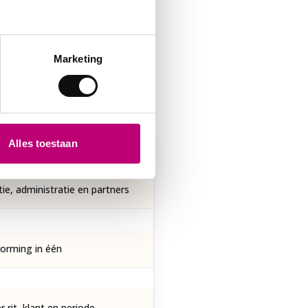
ig hebt voor
Marketing
Alles toestaan
ie, administratie en partners
vorming in één
 rit, klant en periode