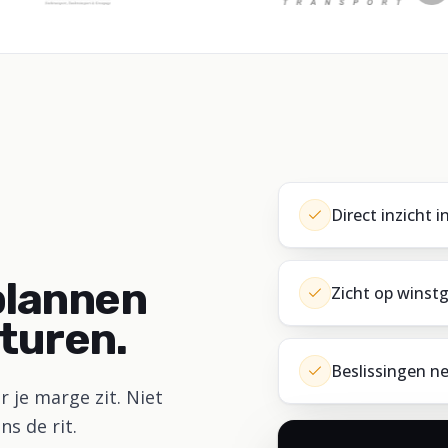
Direct inzicht i
plannen
Zicht op winst
turen.
Beslissingen ne
r je marge zit. Niet
ns de rit.