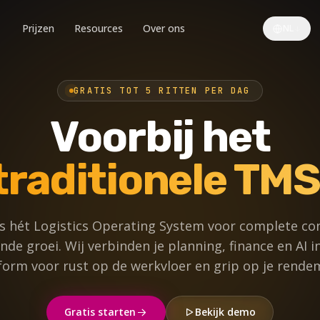
Prijzen
Resources
Over ons
NL
GRATIS TOT 5 RITTEN PER DAG
Voorbij het
traditionele TMS
is hét Logistics Operating System voor complete co
de groei. Wij verbinden je planning, finance en AI 
form voor rust op de werkvloer en grip op je rende
Gratis starten
Bekijk demo