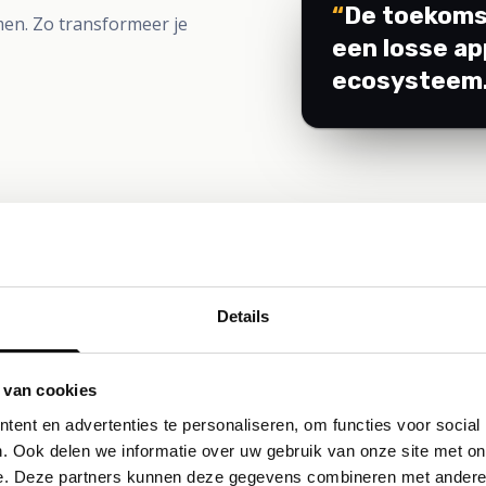
“
De toekomst
en. Zo transformeer je
een losse ap
ecosysteem
Details
 van cookies
TMS VS LOS
ent en advertenties te personaliseren, om functies voor social
. Ook delen we informatie over uw gebruik van onze site met on
De logische evolutie
e. Deze partners kunnen deze gegevens combineren met andere i