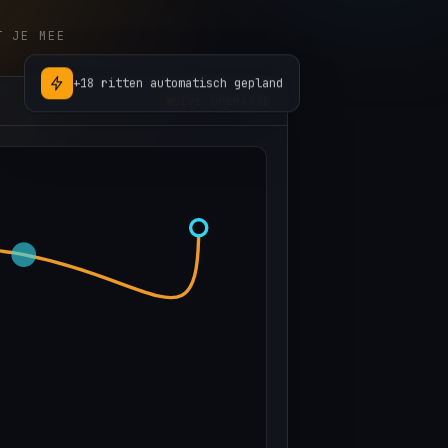
T JE MEE
+18 ritten automatisch gepland
LIVE OPERATIE