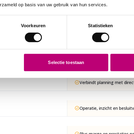
van het TMS.
erzameld op basis van uw gebruik van hun services.
en traditioneel TMS goed doet, plus alles wat je nod
Voorkeuren
Statistieken
complete controle en groei.
FILOGIC OPENTMS
Selectie toestaan
Verbindt planning met direct
Operatie, inzicht en besluit
Plus marge en prestaties per