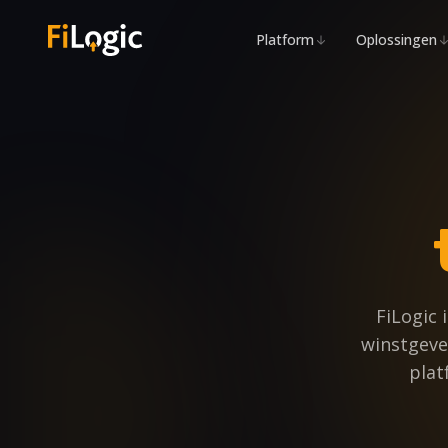
Naar hoofdinhoud
Platform
Oplossingen
FiLogic 
winstgeven
plat