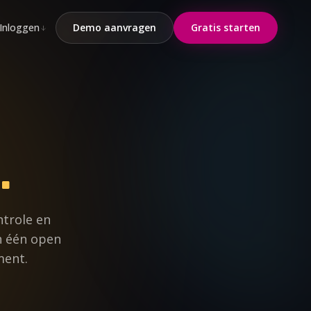
Inloggen
Demo aanvragen
Gratis starten
.
ntrole en
in één open
ment.