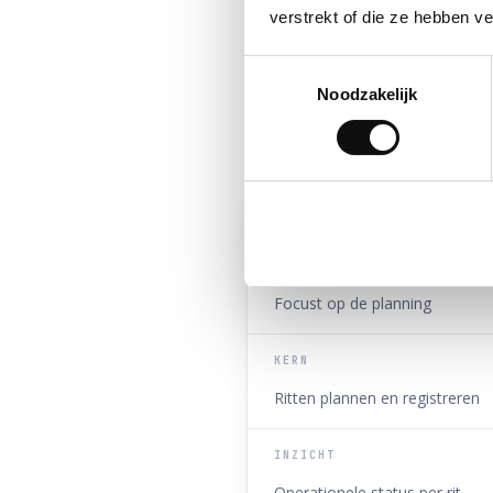
verstrekt of die ze hebben v
Toestemmingsselectie
Alles wat e
Noodzakelijk
TRADITIONEEL TMS
FOCUS
Focust op de planning
KERN
Ritten plannen en registreren
INZICHT
Operationele status per rit