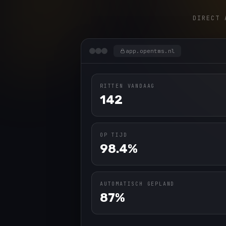
DIRECT 
app.opentms.nl
RITTEN VANDAAG
142
OP TIJD
98.4%
AUTOMATISCH GEPLAND
87%