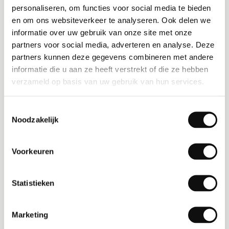
elke transportondernemer toegankelijk en
personaliseren, om functies voor social media te bieden
langzaam maar zeker wordt ook het belang
en om ons websiteverkeer te analyseren. Ook delen we
van die data glashelder.
informatie over uw gebruik van onze site met onze
partners voor social media, adverteren en analyse. Deze
Transportondernemers krijgen steeds meer
partners kunnen deze gegevens combineren met andere
inzicht in hoeveel waardevolle data er eigenlijk
informatie die u aan ze heeft verstrekt of die ze hebben
al door het bedrijf heen stroomt én hoe zij hier
verzameld op basis van uw gebruik van hun services.
slim gebruik van kunnen maken. Doordat al je
informatie zichtbaar is in één dashboard, kun
Toestemmingsselectie
je bijvoorbeeld een stuk makkelijker sturen op
Noodzakelijk
je KPI’s. Hoeveel chauffeurs heb je in periode X
beschikbaar, hoeveel opdrachten lopen er op
Voorkeuren
dat moment en kun je op basis van deze
informatie wel of niet een nieuwe
Statistieken
samenwerking met een verlader aangaan?
Inzicht in je data geeft het antwoord!
Marketing