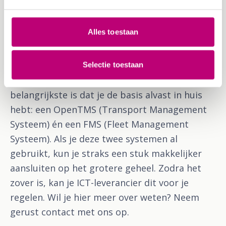
Wat kun je nu al doen?
Alles toestaan
Nú is het moment om de ontwikkelingen
alvast goed in de gaten te houden. Dit doe je
bijvoorbeeld via social media of
Selectie toestaan
nieuwswebsites voor de transportbranche. Het
belangrijkste is dat je de basis alvast in huis
hebt: een OpenTMS (Transport Management
Systeem) én een FMS (Fleet Management
Systeem). Als je deze twee systemen al
gebruikt, kun je straks een stuk makkelijker
aansluiten op het grotere geheel. Zodra het
zover is, kan je ICT-leverancier dit voor je
regelen. Wil je hier meer over weten? Neem
gerust contact met ons op.