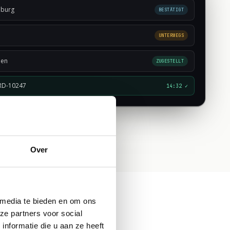
mburg
BESTÄTIGT
UNTERWEGS
pen
ZUGESTELLT
ORD-10247
14:32 ✓
Over
 media te bieden en om ons
ze partners voor social
nformatie die u aan ze heeft