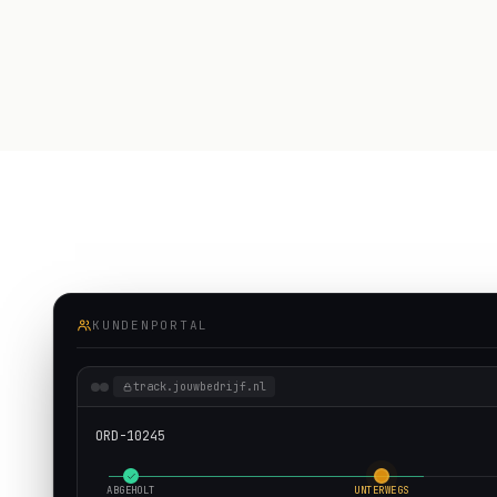
KUNDENPORTAL
track.jouwbedrijf.nl
ORD-10245
ABGEHOLT
UNTERWEGS