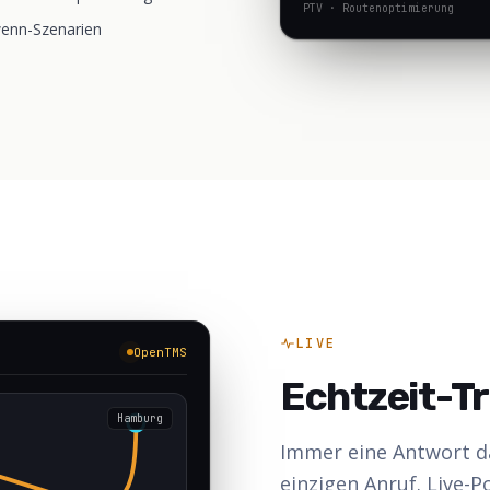
PTV · Routenoptimierung
enn-Szenarien
LIVE
OpenTMS
Echtzeit-T
Hamburg
Immer eine Antwort da
einzigen Anruf. Live-