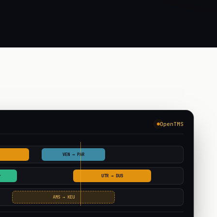
OpenTMS
VEN → PAR
✓
UTR → DUS
AMS → KEU