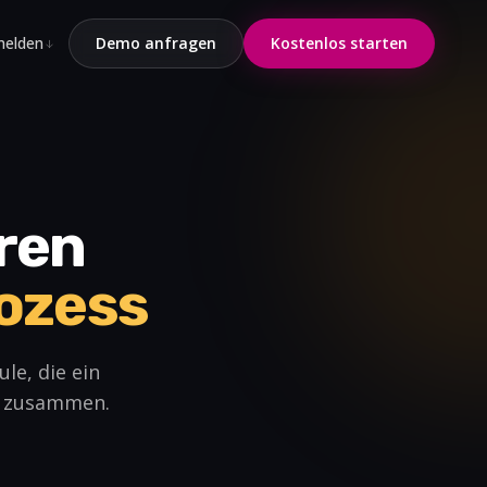
elden
Demo anfragen
Kostenlos starten
hren
ozess
le, die ein
et zusammen.