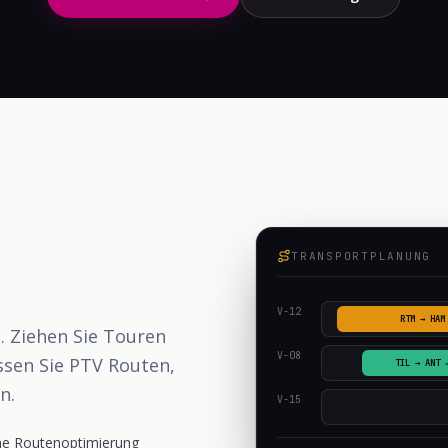
TRANSPORTPLANUNG
V-12
RTM → HAM
. Ziehen Sie Touren
V-08
ssen Sie PTV Routen,
TIL → ANT 
n.
V-15
he Routenoptimierung