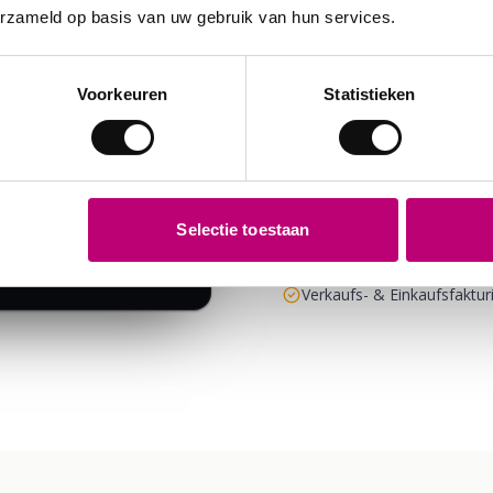
erzameld op basis van uw gebruik van hun services.
BUCHHALTUNG
OpenTMS
Abrechnung
Voorkeuren
Statistieken
€ 1.240
Die Tour ist gefahren
€ 860
Ihren Tarifvereinbaru
Blick und nahtloser A
Automatisch erstellt ✓
Selectie toestaan
Automatische Tarife
+18% Marge
Verkaufs- & Einkaufsfaktur