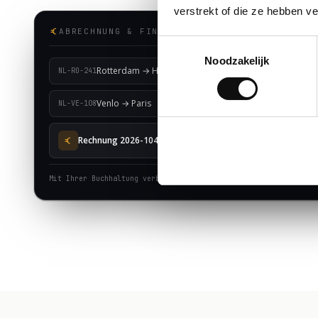
verstrekt of die ze hebben v
ABRECHNUNG & FINANZEN
Toestemmingsselectie
Noodzakelijk
Rotterdam → Hamburg
NL-RO-241
Venlo → Paris
NL-VE-108
Rechnung 2026-1042 · € 2.100
Mit Ihrer Buchhaltung verbunden ✓