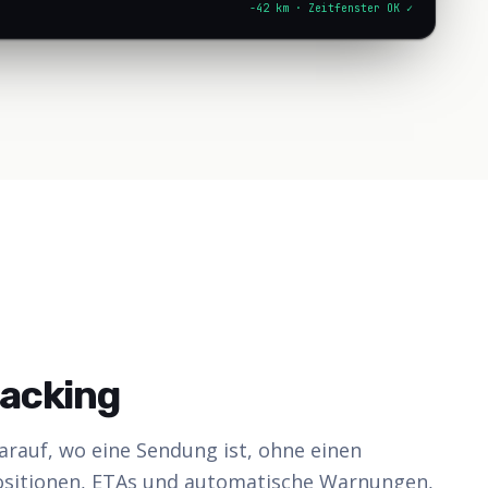
-42 km · Zeitfenster OK ✓
racking
rauf, wo eine Sendung ist, ohne einen
Positionen, ETAs und automatische Warnungen,