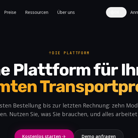
Preise
Ressourcen
Über uns
Anm
DE
DIE PLATTFORM
e Plattform für I
mten Transportpr
sten Bestellung bis zur letzten Rechnung: zehn Modu
en. Nutzen Sie, was Sie brauchen, und alles arbeit
Kostenlos starten
Demo anfragen