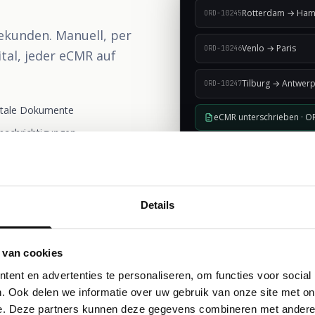
Rotterdam → Ha
ORD-10245
ekunden. Manuell, per
Venlo → Paris
ORD-10246
tal, jeder eCMR auf
Tilburg → Antwer
ORD-10247
itale Dokumente
eCMR unterschrieben · 
nachrichtigungen
Details
 van cookies
ent en advertenties te personaliseren, om functies voor social
. Ook delen we informatie over uw gebruik van onze site met on
e. Deze partners kunnen deze gegevens combineren met andere i