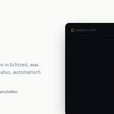
FAHRER-APP
en in Echtzeit, was
tatus, automatisch
erschriften