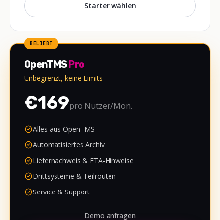
Starter wählen
BELIEBT
OpenTMS
Pro
Unbegrenzt, keine Limits
€169
pro Nutzer/Mon.
Alles aus OpenTMS
Automatisiertes Archiv
Liefernachweis & ETA-Hinweise
Drittsysteme & Teilrouten
Service & Support
Demo anfragen