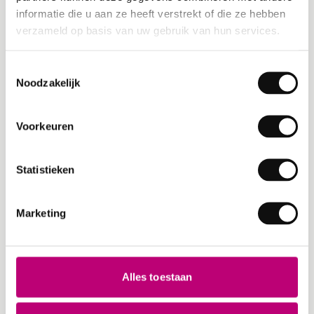
informatie die u aan ze heeft verstrekt of die ze hebben
verzameld op basis van uw gebruik van hun services.
VOLUMEN, SUPPORT & SICHERHEIT
Toestemmingsselectie
Berichte
Noodzakelijk
Support über die Wissensdatenbank
Voorkeuren
Support per E-Mail
Statistieken
Unbegrenzte Fahrten & Rechnungen
Unbegrenzte Nutzer
Marketing
Service & Support
SLA & dediziertes Onboarding
Alles toestaan
Single Sign-on (SSO)