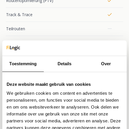
Routenoptimierung (PTV)
Track & Trace
Teilrouten
Liefernachweis & ETA-Hinweise
FINANZEN & INTEGRATIONEN
Toestemming
Details
Over
Abrechnung & Tarife
Deze website maakt gebruik van cookies
Buchhaltungs- & Bordcomputer-Anbindung
We gebruiken cookies om content en advertenties te
Drittsystem-Integrationen
personaliseren, om functies voor social media te bieden
en om ons websiteverkeer te analyseren. Ook delen we
informatie over uw gebruik van onze site met onze
Automatisiertes Archiv & Verpackungserfassung
partners voor social media, adverteren en analyse. Deze
partners kunnen deze gegevens combineren met andere
Individuelle Integrationen