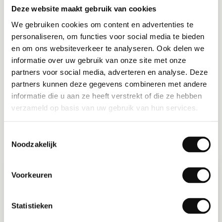
ontstane situatie (gedeeltelijk) te omzeilen.
Deze website maakt gebruik van cookies
We gebruiken cookies om content en advertenties te
Service Window
personaliseren, om functies voor social media te bieden
04
en om ons websiteverkeer te analyseren. Ook delen we
Voor het melden van incidenten en het stellen van
informatie over uw gebruik van onze site met onze
gebruikersvragen is de FiLogic Helpdesk per e-mail
partners voor social media, adverteren en analyse. Deze
bereikbaar via support@filogic.nl. Indien de klant van
partners kunnen deze gegevens combineren met andere
mening is dat een incident de hoogste vorm van
informatie die u aan ze heeft verstrekt of die ze hebben
urgentie vereist, kan de klant telefonisch contact
verzameld op basis van uw gebruik van hun services.
opnemen met de FiLogic Helpdesk via +31 (0)88
3456442.
Toestemmingsselectie
Noodzakelijk
Urgentie
Omschrijving
Voorkeuren
Blocker
Er is sprake van ernstige verstoring van
werkzaamheden. Er is sprake van uitval van
essentiële functionaliteit.
Statistieken