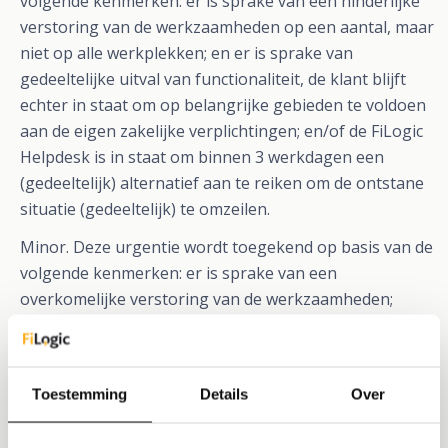
volgende kenmerken: er is sprake van een hinderlijke
verstoring van de werkzaamheden op een aantal, maar
niet op alle werkplekken; en er is sprake van
gedeeltelijke uitval van functionaliteit, de klant blijft
echter in staat om op belangrijke gebieden te voldoen
aan de eigen zakelijke verplichtingen; en/of de FiLogic
Helpdesk is in staat om binnen 3 werkdagen een
(gedeeltelijk) alternatief aan te reiken om de ontstane
situatie (gedeeltelijk) te omzeilen.
Minor. Deze urgentie wordt toegekend op basis van de
volgende kenmerken: er is sprake van een
overkomelijke verstoring van de werkzaamheden;
en/of er is sprake van gedeeltelijke uitval van kleine
functionaliteit, de klant blijft echter in staat om op de
belangrijke gebieden te voldoen aan de eigen zakelijke
Toestemming
Details
Over
verplichtingen; en/of de FiLogic Helpdesk is in staat op
redelijke termijn een alternatief aan te reiken om de