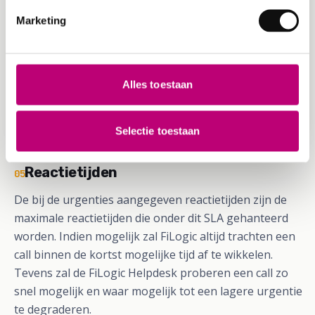
Major
Er is sprake van een hinderlijke verstoring
van werkzaamheden, de klant blijft in staat
Marketing
om te voldoen aan de eigen zakelijke
verplichtingen.
Minor
Er is sprake van een overkomelijke
Alles toestaan
verstoring van werkzaamheden, de klant
blijft echter in staat te voldoen aan de eigen
zakelijke verplichtingen.
Selectie toestaan
Reactietijden
05
De bij de urgenties aangegeven reactietijden zijn de
maximale reactietijden die onder dit SLA gehanteerd
worden. Indien mogelijk zal FiLogic altijd trachten een
call binnen de kortst mogelijke tijd af te wikkelen.
Tevens zal de FiLogic Helpdesk proberen een call zo
snel mogelijk en waar mogelijk tot een lagere urgentie
te degraderen.